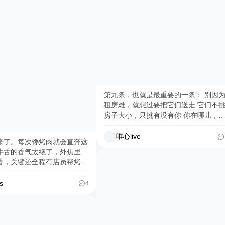
第九条，也就是最重要的一条： 别因
租房难，就想过要把它们送走 它们不
房子大小，只挑有没有你 你在哪儿，
就在哪儿 #租房攻略 #唯心live
唯心live
来了。每次馋烤肉就会直奔这
牛舌的香气太绝了，外焦里
香，关键还全程有店员帮烤👏
手，只负责狠狠干饭就行！
牛肠一定要点！上桌直接开
s
4
”表演、滋啦滋啦冒火花超有仪
完全不腻🤤牛大肠、小肠、牛
合，提前12小时处理得很干