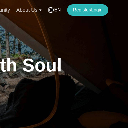
nity
About Us
EN
Register/Login
th Soul