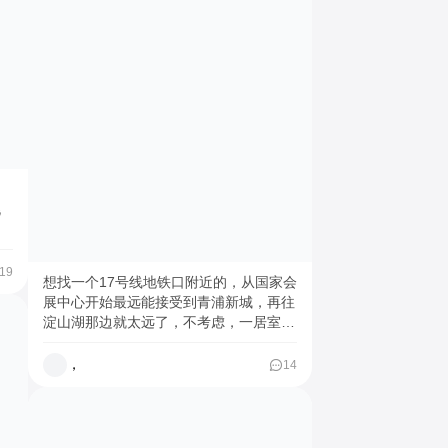
友 + 费用预期 ✅关键注意事项 安全第
一：优先同性，女生尽量不混租；检查门
窗能否锁死，留意隐私安全 费用提前写
清：房租、水电燃气、物业、网费分摊，
押金退还条件，白纸黑字 生活习惯对
齐：轮流打扫？带朋友回家？熬夜声音？
必须签合租协议：写明房租、费用、退
租、违约责任，再投缘也要签 看房时细
看：楼道监控、门禁、锁芯、窗户、公共
为
区域是否整洁 找室友本质是找“生活节奏
挑
相近的人”，越真实，越容易遇到对的
家
人。 祝大家都能拥有舒服的小窝和靠谱
的室友 #在线蹲室友 #找搭子 #找室友 #
19
租房技巧 #合租生活 #租房攻略 #靠谱室
想找一个17号线地铁口附近的，从国家会
友 #住得舒服
展中心开始最远能接受到青浦新城，再往
淀山湖那边就太远了，不考虑，一居室独
门独户，真的不想再合租了，朝南方便晒
衣服，燃气做饭，民用水电，干净卫生的
，
14
最好半年起租，随时有时间看房，找我的
请直接写清楚，房子离哪个地铁口近走过
去要多久？预算在1800内，性价比高点
的 #神仙房东看看我 #求租 #随时看房