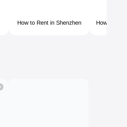
Shenzhen
Guang
How to Rent in Shenzhen
How to Ren
48K+ available
29K+ avail
Total 281K+
Total 15