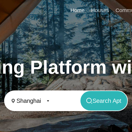
Home
Houses
Commu
ing Platform wi
Shanghai
Search Apt