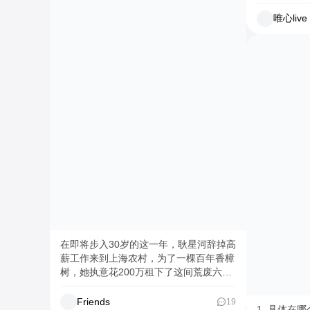
物分享（实
属于自己的标签，找到真正热爱的事。就
西） 几句话、一张图、一个问题，都
唯心live
像老洋房的隔音虽差，却能装下整束阳
行。 👏欢迎来稿—— 你的分享，也许刚
光；就像人生的道路虽曲折，却终会通向
好帮到另一个正
光明。 愿你也能在某个转角与自己相
式：可以直
遇，在属于自己的空间里，活成最舒展的
#欢迎来我家 #唯心live #在线蹲室友 
模样。 #一起逃跑吧 #三十而立出走 #逃
录吧就现在
离北京 #roomtour #包豪斯风格 #infj #上
海老洋房
在即将步入30岁的这一年，耿星河辞掉高
薪工作来到上海农村，为了一棵百年香樟
树，她执意花200万租下了这间荒废六年
的院子。 脱离职场三年，成长轨迹有些
失控。 “旁人长在森林，我则是棵野草”，
Friends
19
1. 具体在哪个小