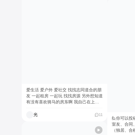
家全带走。
没找到属于自己的人生坐标。 直到生活
面怎么挡、
的风浪猝不及防地袭来，北京的快节奏像
块能搞定的
一张无形的网，越收越紧，他感到不是自
着做，两三百
己在吸取北京的灵气，而是北京在榨干他
出租房里做
的养分。他才幡然醒悟，那些无人言说的
者踩过哪些
脆弱、价值观崩塌后的迷茫，那些深夜里
正要动手的朋友们
的自我拉扯，终于在生死边界的回望中，
造 #租房生活 #花小钱住出家 #我心爱的
沉淀为改变的勇气。 就像老洋房里新旧
交融的设计，人生也需要在崩塌后重建。
Piggy开始在书籍中寻找力量，“前途是光
明的，道路是曲折的”这句话，成了他的
精神灯塔。他拖着行李箱离开北京，像一
场迟来的“离家出走”，长宁区的百年老洋
房，成了他的新生之地。“一个好的空间
像一块画布，需要留下自己的笔触”，而
爱生活 爱户外 爱社交 找找志同道合的朋
他的人生画布，终于开始由自己着色。
友 一起租房 一起玩 找找房源 另外想知道
如今的Piggy，早已褪去过往的紧绷。专
有没有喜欢骑马的房东啊 我自己在上海
注于热爱的摄影事业，与明星、博主合
不同区有一些马 可以提供情绪价值 hh🏇
作，拍着自己真正想拍的作品，那种掌控
#在线蹲室友 #找搭子 #神仙房东看看我 #
光
11
🙋你可以投
人生的松弛感，是过去十二年从未有过
找室友 #内环合租 #租房需求 #随手拍 #
室友、合同
的。如果你此刻正陷入迷茫，不妨学学
摄影日记
（独居、合
Piggy：给生活做一次“DIY改造”，扔掉不