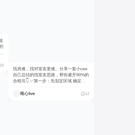
走
的
繁
着
。
20
找房难，找对室友更难。分享一套小cee
，
自己总结的找室友思路，帮你避开90%的
装
合租坑👇 ✅第一步：先划定区域 确定自
上
己能接受的通勤范围，再搜该区域房源均
价，避免被高价“杀熟”。 ✅第二步：主动
唯心live
12
出击三类帖 个人转租、找室友招租、房
东直租，信息越具体越靠谱。 ✅第三步：
写“蹲室友帖”有技巧 别只写“找室友”，要
写“我是怎样的人，我在找怎样的人”。 🙋
模板参考： 标题：【区域】+【简单介
绍】+【核心需求】 正文：关于我（性别/
职业/生活习惯/性格）+ 我在找这样的室