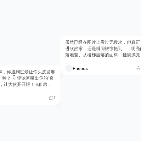
虽然已经在图片上看过无数次，但真正
进欣然家，还是瞬间被惊艳到——明亮
落地窗、从楼梯垂落的面料、挂满漂亮
复的衣服与裙子，每一处细节都在诉说
她对生活、对服装设计那份真挚的热爱
Friends
年，你遇到过最让你头皮发麻
今天，就和我们一起，推开欣然家的门
论区晒出你的“奇
走进她的世界吧！#探秘设计师家 #服
，让大伙开开眼！ #租房吐
设计灵感 #生活美学分享 #roomtour #
海租房 #探家
1