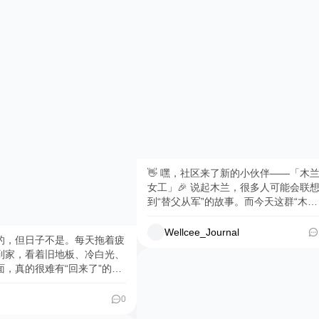
膻，越嚼越香！配韭菜+辣酱
鸡面+芝士奶香+菠萝清甜🍍
越吃越上头，完全停不下来😇
 #记录吧就现在
👋 嘿，社区来了新的小伙伴——「木
女工」🎉 说起木兰，很多人可能会联想
到“替父从军”的故事。而今天这群“木
兰”，则是拎着工具箱、穿着工装，活
在城市各个角落的姐妹们。 「木兰女
Wellcee_Journal
的，但日子不是。每天拖着疲
工」的成员里，有的是妈妈，为了孩子
到家，看着旧地板、冷白光、
起一片天；有的是转行小白，想学一门
面，真的很难有“回来了”的感
艺傍身；还有不服输的00后，想证明女
吧，怕花钱、怕毁墙、怕退租
也能玩转机械。她们聚在一起，从电路
弄吧，住着又不甘心。 这
0
查到家具组装，从通下水到刷墙漆——
个原则：花小钱、不伤墙、搬
上可能有茧，身上可能有灰，但干出来