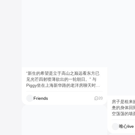
净，不腥不
直接封神💯 🍝芝士菠萝鸡火鸡面也很惊
喜！ 辣味火
三重冲击，
📍江南奶奶炭火烤肉
#party #一起逃跑吧 #生活主理人 #欢迎
来我家 #烤牛肠推荐 #好吃想回购 #震撼
美味
“新生的希望是立于高山之巅远看东方已
见光芒四射喷薄欲出的一轮朝日。” 与
Piggy坐在上海新华路的老洋房聊天时，
午后阳光透过黑色钢窗在他身上投下斑驳
光影。这个被朋友称作“猪猪王”的INFJ男
Friends
20
房子是租来
生，谈起过往时眼神平静却有力量，很难
惫的身体回
让人联想到他曾在抑郁的深渊中徘徊许
空荡荡的墙
久。 在当下的都市丛林里，有太多人像
觉。想改造
曾经的Piggy一样：按部就班地走着预设
被扣押金；不
唯心live
的轨道，把“差不多就行”当作人生信条，
篇攻略就一
他活成了别人眼中的“成功范本”，却始终