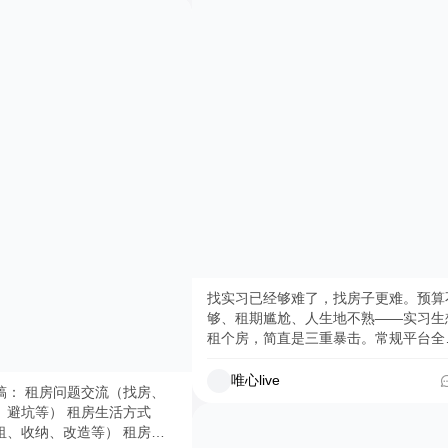
地面怎么遮、灯光怎么换、墙
活儿，横平竖直，漂漂亮亮。 有人
哪些家具值得买——全是几十
问：“女师傅？这活儿重，你能行吗？” 
操作，退租还原不伤押金。照
们不回复任何质疑，只用行动说话：“
块让房间换个样子。 你在
们女师傅，说得漂亮，也干得漂亮。” 接
过哪些性价比超高的改造？或
下来，木兰女工会在社区持续分享她们
改造的坑？评论区支支招，给
日常： 🔧 各种实用的维修技巧和避坑
一点灵感👇 #低成本改
南 💡 居家维修小知识，帮你省下请师
的钱 🛠️ 她们上门服务的真实故事 如果你
小角落 #出租屋改造 #租房吐槽大会
家里有需要维修的东西，或者想学点维
技能，可以关注她们哟。需要上门维修
小伙伴，也可以直接联系她们预约~ 当
然，如果你也有想学的技能，或者希望
们组织什么活动，欢迎在评论区留言！
@木兰女工Mulan Build（社区搜索🔍
找到哟） #Wellzine
找实习已经够难了，找房子更难。预算
够、租期尴尬、人生地不熟——实习生
租个房，简直是三重暴击。常规平台全
年租起步，转租房源又怕遇到骗子，好
容易看中一套，房东一句“不短租”就把
唯心live
稿： 租房问题交流（找房、
打发了。 这篇攻略就是写给第一次租房
、避坑等） 租房生活方式
实习的你。从去哪找真实转租房源，到
租、收纳、改造等） 租房好
么跟房东开口谈短租，再到签约时必须