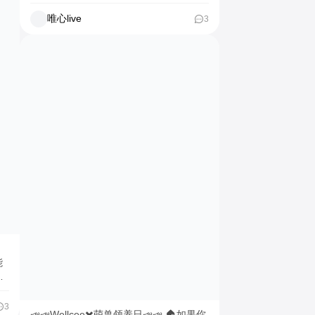
房租讨论 #生活分享
看
唯心live
3
时
将

猫
像
3
📣📣Wellcee✖️萌兽领养日📣📣 🏠如果你