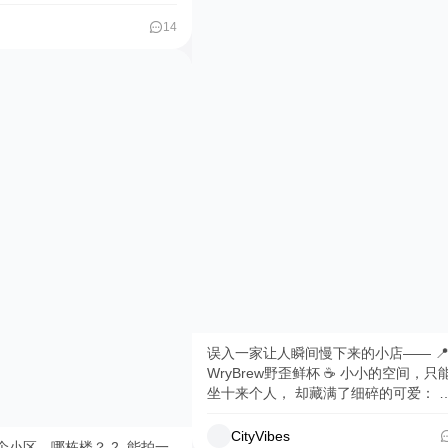
用小物件、提升幸福感的东
清楚的三条保命条款，全梳理了一遍。
14
完至少能帮你少走几步弯路。 你有过实
习租房的经历吗？评论区聊聊——你当
在租房的人。 📪投稿方
是怎么找到房子的？踩过什么坑？给即
接后台私信或发布评论区哟！
实习的学弟学妹们提个醒👇 #避雷 #实习
#记
租房 #避坑指南 #短租找房 #经验分享 #
初来乍到 #租房吐槽大会
误入一家让人瞬间慢下来的小店—— 
WryBrew野歪鲜杯 ☕️ 小小的空间，只能
坐十来个人， 却藏满了细碎的可爱： 
咪元素🐈、鱼头椅子🐟、冰箱贴…… 
翻宝藏一样有趣 捧一杯冰拿铁， 绿植、
CityVibes
区、哪栋楼？ 2. 能拍一