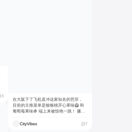
兰
跃
15
在大阪下了飞机直冲这家知名的芭菲，
撑
目前的主推菜单是猕猴桃开心果味🥝 和
手
葡萄莓果味🍇 端上来被惊艳一跳！ 攥着
生
勺子不忍心下口破坏艺术品🤤 1️⃣ 猕猴桃
排
开心果口味绵密醇厚， 只有水果部分是
CityVibes
7
手
清爽口， 推荐给更喜欢浓郁口感的朋友
的