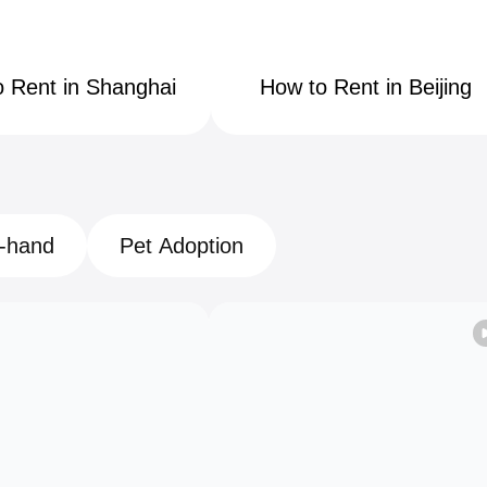
ghai
Beijing
 Rent in Shanghai
How to Rent in Beijing
ailable
54K+ available
700K+
Total 363K+
-hand
Pet Adoption