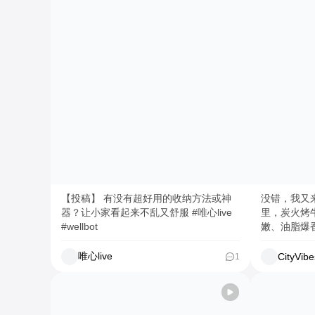
【投稿】 有没有超好用的收纳方法或神
没错，我又
器？让小家看起来不乱又舒服 #唯心live
里，炭火烤
#wellbot
嫩、油脂爆
完全不用动
🔥火焰烤
唯心live
CityVibe
1
始“火焰秀
式感！ 牛肠烤到焦香外脆内糯，油脂在
嘴里爆开但
皱胃一锅集