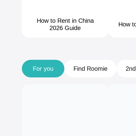
Guide
Shan
How to Rent in China
How to
2026 Guide
How to Rent
96K+ av
in China
Total 
For you
Find Roomie
2nd