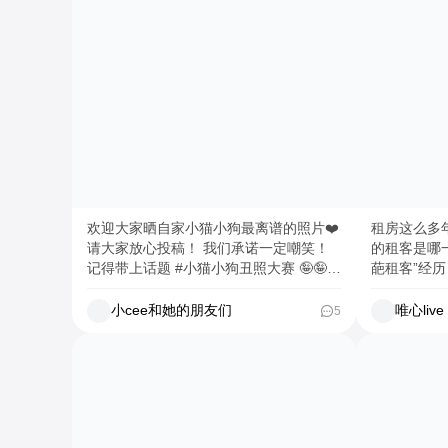
欢迎大家晒自家小猫小狗最离谱的照片❤️
租房这么多
请大家放心投稿！ 我们承诺一定嘲笑！
的租客是哪一种？ 👇 评
记得带上话题 #小猫小狗丑照大赛 🤪🤪 #
葩租客”经历
宠物领养 #我家萌宠最可爱 #找家计划 #
槽大会
小猫搭子 #小狗搭子
小cee和她的朋友们
唯心live
5