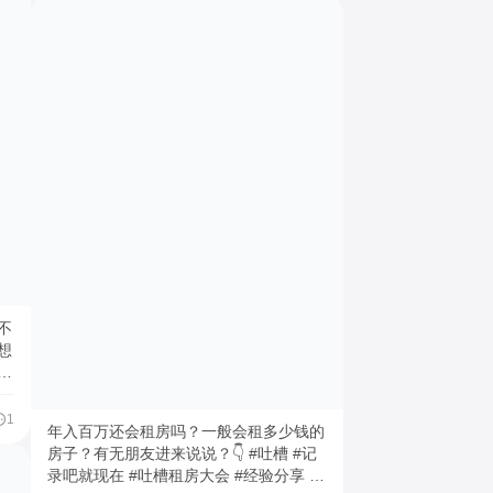
🍨 2️⃣ 葡萄莓果味的酸感更重， 有很浓的
葡萄果香和黑加仑味🍧 以及每款芭菲的
她
口感和味道都非常丰富， 搭配冰激凌
我
球、酸奶、淋上果酱， 里面有各种巧克
力、饼干、脆脆糖等等🍬 每一口、每一
的
层都是不同体验， 以至于一整个吃完都
指
不觉得腻！ 📍Del'immo #今晚吃什么 #
傅
找搭子 #记录吧就现在 #party #一起逃跑
吧 #生活主理人 #欢迎来我家
修
的
她
可
不
想
是
不
你
1
年入百万还会租房吗？一般会租多少钱的
房子？有无朋友进来说说？👇 #吐槽 #记
怎
录吧就现在 #吐槽租房大会 #经验分享 #
写